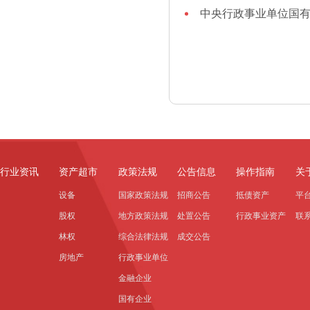
中央行政事业单位国
行业资讯
资产超市
政策法规
公告信息
操作指南
关
设备
国家政策法规
招商公告
抵债资产
平
股权
地方政策法规
处置公告
行政事业资产
联
林权
综合法律法规
成交公告
房地产
行政事业单位
金融企业
国有企业