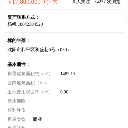
17,800,000
元/ 套
0
人关注
34237
次浏览
￥
资产联系方式：
杨帆 18642304520
标的坐落：
沈阳市和平区和盛巷6号（030）
基本属性：
房屋建筑面积约（㎡）
1487.15
套内建筑面积（㎡）
土地使用权面积（㎡）
0.00
使用期限
权利性质
房屋类型
商业