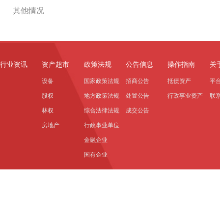
其他情况
行业资讯
资产超市
政策法规
公告信息
操作指南
关
设备
国家政策法规
招商公告
抵债资产
平
股权
地方政策法规
处置公告
行政事业资产
联
林权
综合法律法规
成交公告
房地产
行政事业单位
金融企业
国有企业