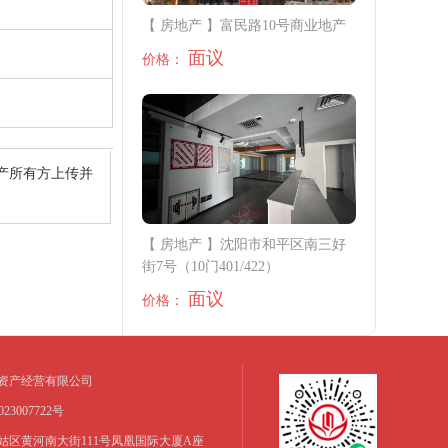
【 房地产 】富民路10号商业地产
面议
价格：
产所有方上传并
【 房地产 】沈阳市和平区南三好
街7号（10门401/422）
面议
价格：
资产经营有限公司
3007722号
姑区黄河南大街111号凤凰国际大厦A座