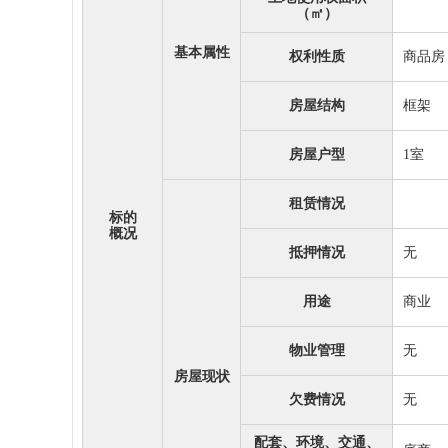
（㎡）
基本属性
权利性质
商品房
房屋结构
框架
房屋户型
1室
租赁情况
标的
概况
抵押情况
无
用途
商业
物业管理
无
房屋现状
欠费情况
无
配套、环境、交通、