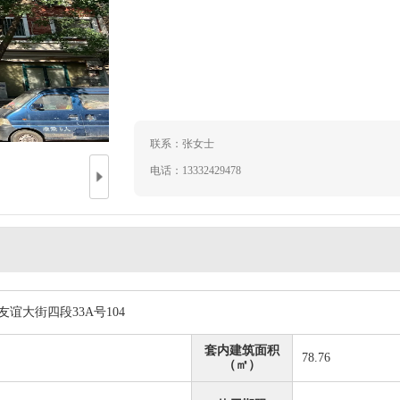
联系：张女士
电话：13332429478
友谊大街四段33A号104
套内建筑面积
78.76
（㎡）