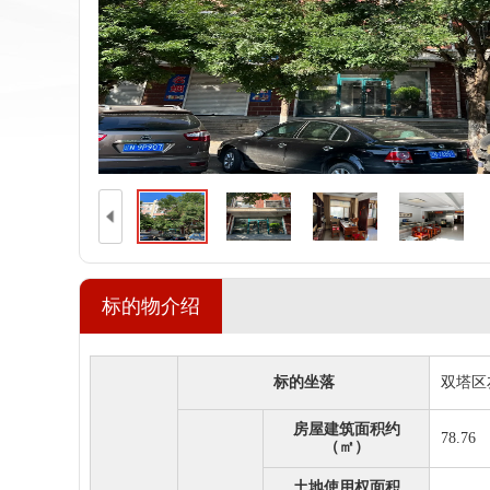
标的物介绍
标的坐落
双塔区
房屋建筑面积约
78.76
（㎡）
土地使用权面积