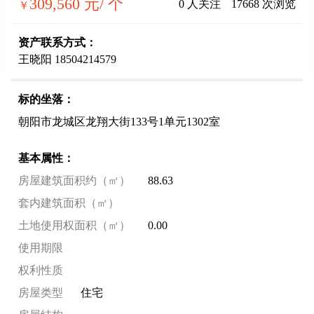
309,560
元/ 个
0
人关注
17668
次浏览
￥
资产联系方式：
王晓阳 18504214579
标的坐落：
朝阳市龙城区龙翔大街133号1单元1302室
基本属性：
房屋建筑面积约（㎡）
88.63
套内建筑面积（㎡）
土地使用权面积（㎡）
0.00
使用期限
权利性质
房屋类型
住宅