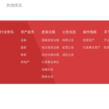
其他情况
行业资讯
资产超市
政策法规
公告信息
操作指南
关
设备
国家政策法规
招商公告
抵债资产
平
股权
地方政策法规
处置公告
行政事业资产
联
林权
综合法律法规
成交公告
房地产
行政事业单位
金融企业
国有企业