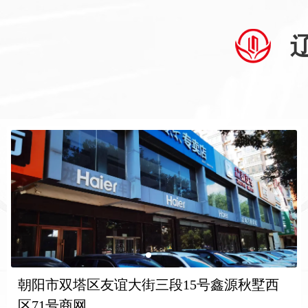
朝阳市双塔区友谊大街三段15号鑫源秋墅西
区71号商网