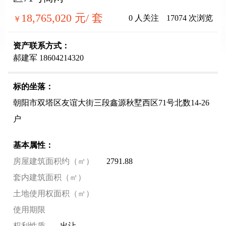
18,765,020
元/ 套
0
人关注
17074
次浏览
￥
资产联系方式：
郝建军 18604214320
标的坐落：
朝阳市双塔区友谊大街三段鑫源秋墅西区71号北数14-26
户
基本属性：
房屋建筑面积约（㎡）
2791.88
套内建筑面积（㎡）
土地使用权面积（㎡）
使用期限
权利性质
出让