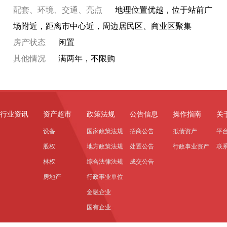
配套、环境、交通、亮点
地理位置优越，位于站前广
场附近，距离市中心近，周边居民区、商业区聚集
房产状态
闲置
其他情况
满两年，不限购
行业资讯
资产超市
政策法规
公告信息
操作指南
关
设备
国家政策法规
招商公告
抵债资产
平
股权
地方政策法规
处置公告
行政事业资产
联
林权
综合法律法规
成交公告
房地产
行政事业单位
金融企业
国有企业