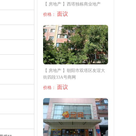
【 房地产 】西塔独栋商业地产
面议
价格：
【 房地产 】朝阳市双塔区友谊大
街四段33A号商网
面议
价格：