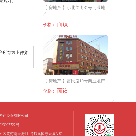
景观好。
【 房地产 】小北关街31号商业地
产
面议
价格：
产所有方上传并
【 房地产 】富民路10号商业地产
面议
价格：
资产经营有限公司
3007722号
姑区黄河南大街111号凤凰国际大厦A座