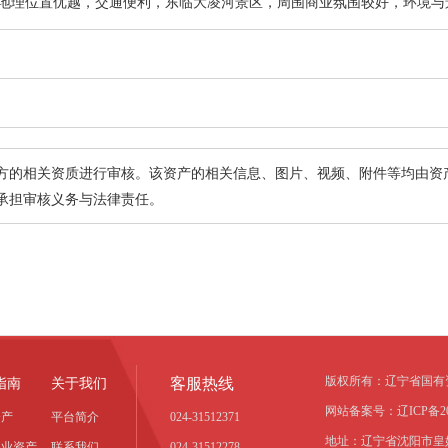
地理位置优越，交通便利，东临大凌河景区，周围商业氛围较好，环境与
方的相关资质进行审核。该资产的相关信息、图片、视频、附件等均由资
承担审核义务与法律责任。
版权所有：辽宁省国有
客服热线
指南
关于我们
网站备案号：辽ICP备202
资产
平台简介
024-31512371
地址：辽宁省沈阳市皇
事业资产
联系我们
024-31512278