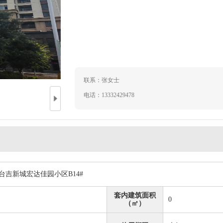
联系：张女士
电话：13332429478
台吉新城宏达佳园小区B14#
套内建筑面积
0
（㎡）