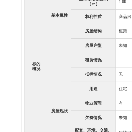
1.00
（㎡）
基本属性
权利性质
商品房
房屋结构
框架
房屋户型
未知
租赁情况
标的
概况
抵押情况
无
用途
住宅
物业管理
有
房屋现状
欠费情况
未知
配套、环境、交通、