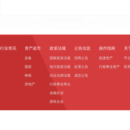
行业资讯
资产超市
政策法规
公告信息
操作指南
关
设备
国家政策法规
招商公告
抵债资产
平
股权
地方政策法规
处置公告
行政事业资产
联
林权
综合法律法规
成交公告
房地产
行政事业单位
金融企业
国有企业