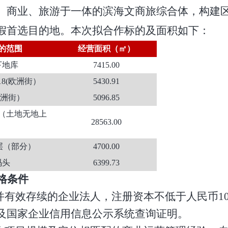
、商业、旅游于一体的滨海文商旅综合体，构建
假首选目的地。本次拟合作标的及面积如下：
的
范围
经营面积（㎡）
下地库
7415.00
-18(欧洲街）
5430.91
欧洲街）
5096.85
（土地无地上
28563.00
）
3层（部分）
4700.00
码头
6399.73
格条件
并有效存续的企业法人，注册资本不低于人民币1
及国家企业信用信息公示系统查询证明。