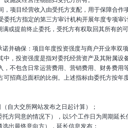
间，项目经营收入由
受托
方支配，用于保障
合作
受委托方指定的第三方审计机构
开展
年度专项审
期满
或提前终止委托
，
受托
方有权取回其所有的
承诺并确保：项目年度投资强度与商户开业率
双
其中，
投资强度
是
指对
委托经营资产
及其附属设
入，不包含日常运营费用、营销费用、财务费用
占可招商总面积的比例
。
上述指标由委托方按年
日（自大交所网站发布之日起计算）；
委托方同意的情况下），以5个工作日为周期延长
遴选出最终意向方），延长信息发布；