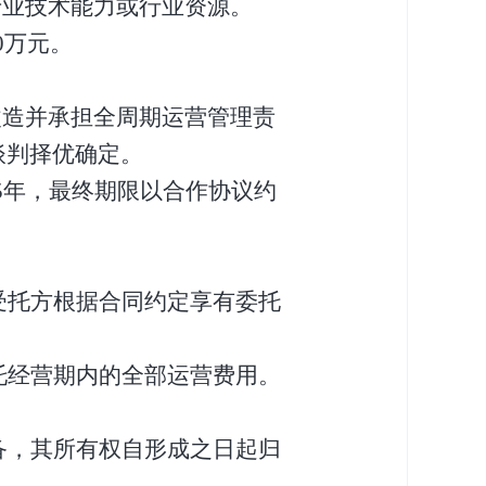
专业技术能力或行业资源。
0万元。
改造并承担全周期运营管理责
谈判择优确定。
5年，
最终期限以
合作协议
约
受托
方
根据合同约定享有委托
托经营期内的全部运营费用。
备，其所有权自形成之日起归