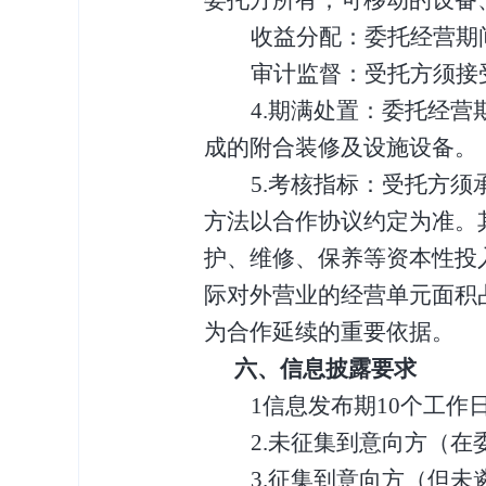
收益分配：委托经营期
审计监督：
受托
方须接
4.期满处置
：
委托经营
成的附合装修及设施设备。
5.考核指标
：受托
方须
方法以
合作协议
约定为准
。
护、维修、保养等资本性投
际对外营业的经营单元面积
为合作延续的重要依据。
六、信息披露要求
1
信息发布期
10个工作
2
.未征集到意向方（在
3
.征集到意向方（但未