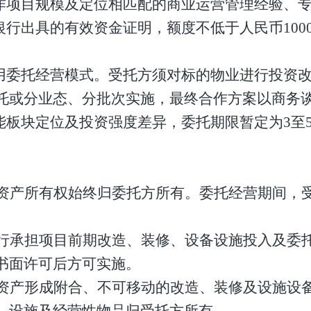
合作项目规模及定位相匹配的商业运营管理经验、
银行出具的有效资金证明，额度不低于人民币100
用委托经营模式。
受托
方须对标的物业进行投资
托或分业态、分批次实施，最终合作方案以商务
能板块定位及投资强度差异，委托期限
暂
定为
3至
：
资产
所有权始终归委托方所有。委托经营期间，
。
行承担项目前期改造、装修、设备设施投入及委
书面许可后方可实施
。
资产
形成附合、不可移动的改造、装修及设施设
、设施及经营性物品归
受托方
所有。