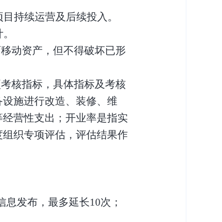
项目持续运营及
后续
投入。
计
。
可移动资产，但不得破坏已形
项
考核
指标
，具体指标及考核
备设施进行改造、装修、维
等经营性支出
；
开业率
是
指实
度组织专项评估，评估结果作
信息发布，最多延长10次；