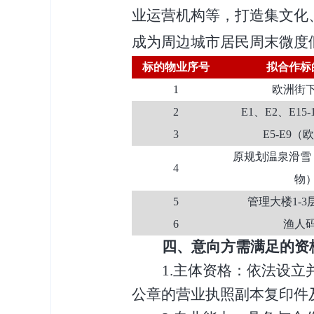
业运营机构等，打造集文化
成为周边城市居民周末微度
标的物业序号
拟合作标
1
欧洲街
2
E1、E2、E15
3
E5-E9（
原规划温泉滑雪
4
物
5
管理大楼
1-
6
渔人
四、
意向方需满足的资
1.主体资格：依法设立
公章的营业执照副本复印件