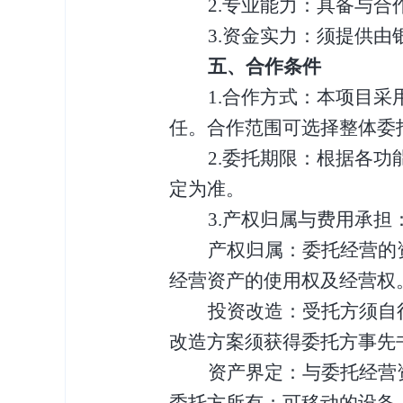
2.专业能力：具备与
3.资金实力：须提供由
五、合作条件
1.合作方式
：
本项目采
任。合作范围可选择整体委
2.委托期限
：
根据各功
定为准
。
3.
产权归
属与费用承担
产权归属：
委托经营的
经营资产的
使用权及经营权
投资改造：
受托
方须自
改造方案须
获得
委托方
事先
资产界定：与
委托经营
委托方所有；可移动的设备