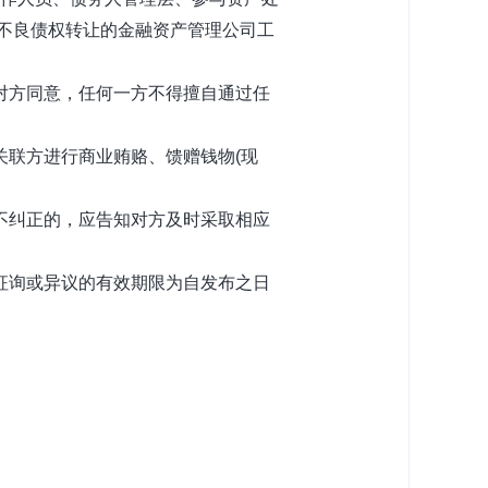
不良债
权转
让的金融资产管理公司工
对
方同意，任何一方不得擅自通过任
关
联方进行商业贿赂、馈赠钱物(现
不
纠
正的，应告知对方及时采取相应
征
询或异议的有效期限为自发布之日