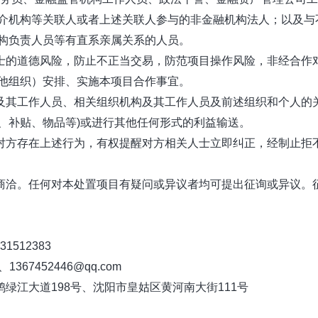
介机构等关联人或者上述关联人参与的非金融机构法人；
以及与
构负责人员
等有直系亲属关系
的人
员。
的道德风险，防止不正当交易，防范项目操作风险，
非
经
合作
他组织）
安排、
实
施本项目合作
事宜。
其工作人员、相关组织机构及其工作人员及前述组织
和
个
人的
、补贴、物
品等)
或
进行其他任何形
式的利益输送。
方存在上述行为，有权提醒对方相关人士立即纠正，经
制
止
拒
洽。任何对本处置项目有疑问或异议者均可提出征询或
异
议。
1512383
367452446@qq.com
江大道198号、沈阳市皇姑区黄河南大街111号