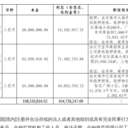
国[境内]注册并合法存续的法人或者其他组织或具有完
全民
事
行
公务员、金
融监管
机
构工作人员、
政法干警、金融资产管理公司工