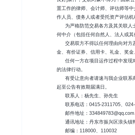
置工作的律
师、会计师、评估师等
中
作人员、债务人或者受托资产评估机
为严格防范交易各方及其关联人士
何中介（包括任何自然人、法人或其
交易双方不得以任何理由向对方及
金、有价证券、信用卡、礼金、奖金
任何一方在项目运作过程中发现对
的法律行动。
有受让意向者请速与我企业联系商
起至公告有效期届满日。
联系人：杨先生、孙先生
联系电话：0415-2311705、024-3
邮件地址：334849783@qq.com、1
通讯地址：丹东市振兴区浪头镇鸭绿
邮编：118000、110032