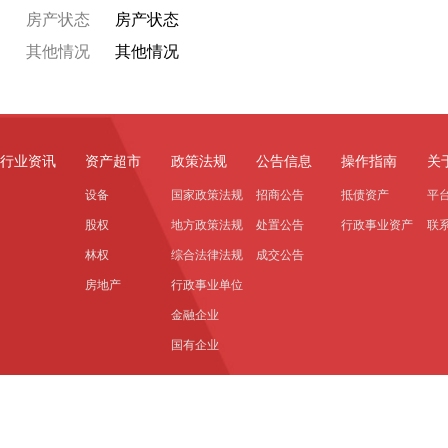
房产状态
房产状态
其他情况
其他情况
行业资讯
资产超市
政策法规
公告信息
操作指南
关
设备
国家政策法规
招商公告
抵债资产
平
股权
地方政策法规
处置公告
行政事业资产
联
林权
综合法律法规
成交公告
房地产
行政事业单位
金融企业
国有企业